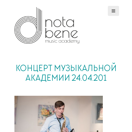
S
k
i
p
t
o
c
o
n
t
e
КОНЦЕРТ МУЗЫКАЛЬНОЙ
n
АКАДЕМИИ 24.04.201
t