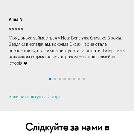
Anna N.
O
⭐️⭐️⭐️⭐️⭐️
⭐
Моя донька займається у Nota Bene вже близько 8 років.
П
Завдяки викладачам, зокрема Оксані, вона стала
д
впевненішою, полюбила виступати та співати. Тепер і ми з
Л
чоловіком ходимо на вокал разом — це наша сімейна
в
історія ❤️
Залишити відгук на Google
Слідкуйте за нами в