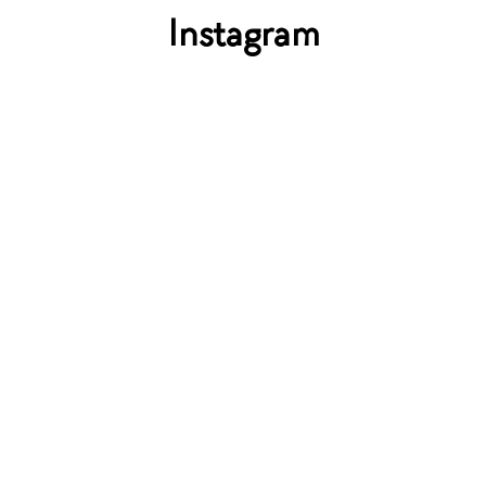
Instagram
ПОДАРУНКОВИЙ
СЕРТИФІКАТ
ВОКАЛ / ГІТАРА / ФОРТЕПІАНО / БАРАБАНИ
/ СКРИПКА / САКСОФОН
Цей подарунок буде цікавий кожному, адже