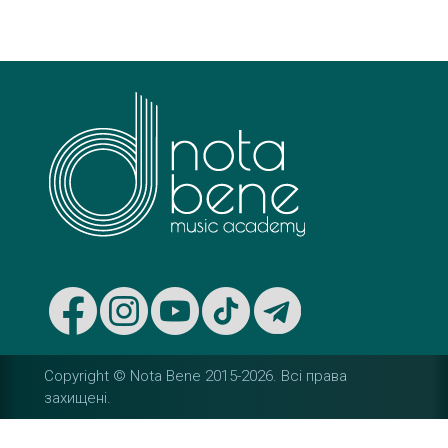
s
t
n
a
v
i
g
a
t
Copyright © Nota Bene 2015-2026. Вcі права
i
захищені.