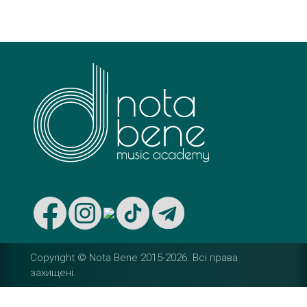
s
t
n
a
v
i
g
a
t
Copyright © Nota Bene 2015-2026. Вcі права
i
захищені.