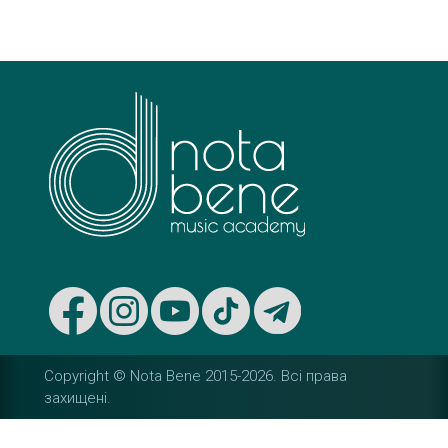
s
t
n
a
v
i
g
a
t
Copyright © Nota Bene 2015-2026. Вcі права
i
захищені.