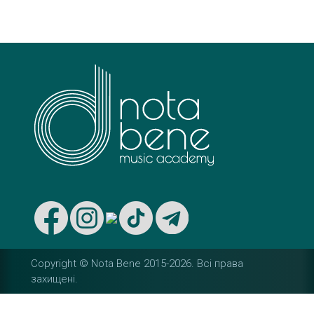
s
t
n
a
v
i
g
a
t
Copyright © Nota Bene 2015-2026. Вcі права
i
захищені.