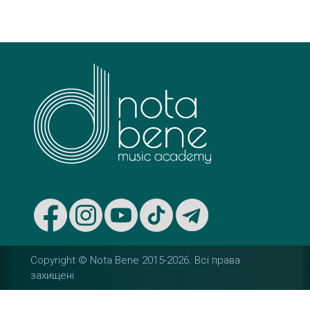
s
t
n
a
v
i
g
a
t
Copyright © Nota Bene 2015-2026. Вcі права
i
захищені.