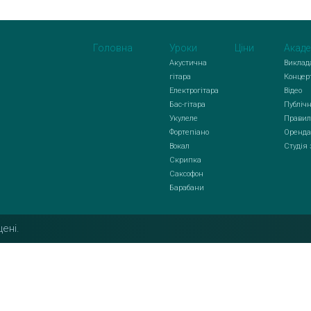
Головна
Уроки
Ціни
Акаде
Акустична
Виклад
гітара
Концер
Електрогітара
Відео
Бас-гітара
Публічн
Укулеле
Правил
Фортепіано
Оренда
Вокал
Студія
Скрипка
Саксофон
Барабани
ені.