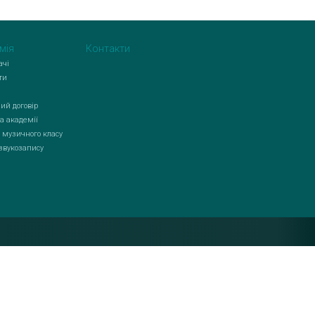
мія
Контакти
ачі
ти
ий договір
а академії
 музичного класу
 звукозапису