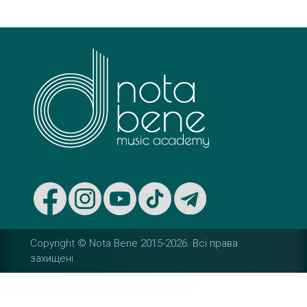
s
t
n
a
v
i
g
a
t
Copyright © Nota Bene 2015-2026. Вcі права
захищені.
i