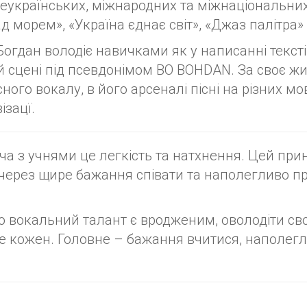
еукраїнських, міжнародних та міжнаціональних
над морем», «Україна єднає світ», «Джаз палітра»
дан володіє навичками як у написанні текстів,
й сцені під псевдонімом BO BOHDAN. За своє жит
ого вокалу, в його арсеналі пісні на різних мо
ізацї.
ча з учнями це легкість та натхнення. Цей пр
 через щире бажання співати та наполегливо 
вокальний талант є вродженим, оволодіти свої
 кожен. Головне – бажання вчитися, наполеглив