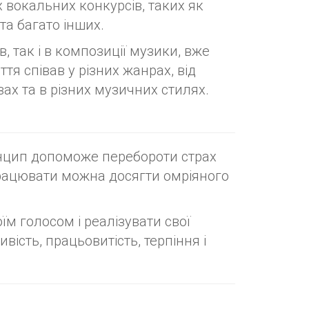
 вокальних конкурсів, таких як
 та багато інших.
 так і в композиції музики, вже
тя співав у різних жанрах, від
вах та в різних музичних стилях.
инцип допоможе перебороти страх
працювати можна досягти омріяного
м голосом і реалізувати свої
ість, працьовитість, терпіння і