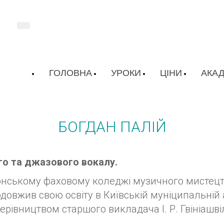
ГОЛОВНА
УРОКИ
ЦІНИ
АКАД
БОГДАН ПАЛІЙ
го та джазового вокалу.
онському фаховому коледжі музичного мистецт
довжив свою освіту в Київській муніципальній а
ерівництвом старшого викладача І. Р. Гвініашвіл