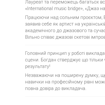
Лауреат та переможець багатьох вс
«International music bridge», «Джаз 
Працюючи над сольним проєктом, Бог
заявив себе як артист на українські
академічного до джазового та сучасн
Вільно співає джазові скетові імпров
Головний принцип у роботі виклада
сцени. Богдан стверджує що тільки
результату!
Незважаючи на поширену думку, що 
навички на професійному рівні може
повна довіра до викладача.