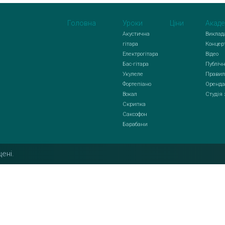
Головна
Уроки
Ціни
Акаде
Акустична
Виклад
гітара
Концер
Електрогітара
Відео
Бас-гітара
Публічн
Укулеле
Правил
Фортепіано
Оренда
Вокал
Студія
Скрипка
Саксофон
Барабани
ені.