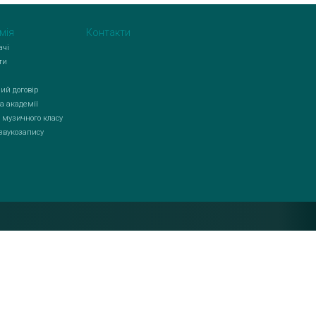
мія
Контакти
ачі
ти
ий договір
а академії
 музичного класу
 звукозапису