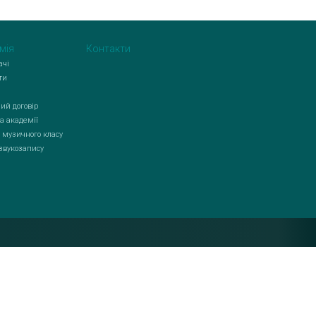
мія
Контакти
ачі
ти
ий договір
а академії
 музичного класу
 звукозапису