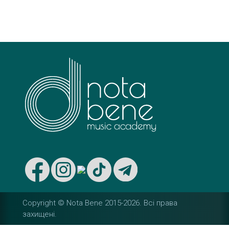
s
t
n
a
v
i
g
a
t
i
Copyright © Nota Bene 2015-2026. Вcі права
захищені.