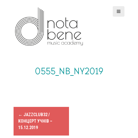
S
k
i
p
t
o
c
o
n
t
e
0555_NB_NY2019
n
t
P
←
JAZZCLUB32 /
КОНЦЕРТ УЧНІВ –
o
15.12.2019