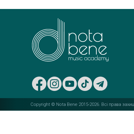
t
n
a
v
i
g
a
t
Copyright © Nota Bene 2015-2026. Вcі права захищ
i
o