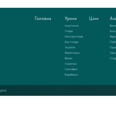
Головна
Уроки
Ціни
Ак
Акустична
Викл
гітара
Кон
Електрогітара
Віде
Бас-гітара
Публ
Укулеле
Прав
Фортепіано
Орен
Вокал
Студ
Скрипка
Саксофон
Барабани
ені.