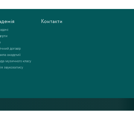
адемія
Контакти
адачі
церти
о
ічний договір
ила академії
да музичного класу
ія звукозапису