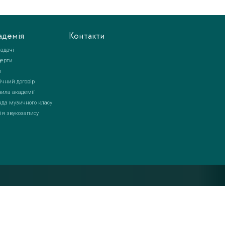
адемія
Контакти
адачі
церти
о
ічний договір
ила академії
да музичного класу
ія звукозапису