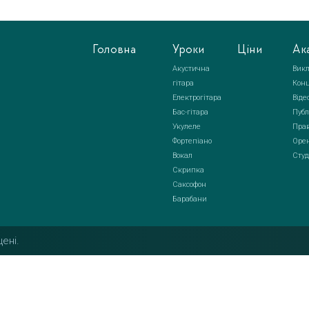
Головна
Уроки
Ціни
Ак
Акустична
Викл
гітара
Кон
Електрогітара
Віде
Бас-гітара
Публ
Укулеле
Прав
Фортепіано
Орен
Вокал
Студ
Скрипка
Саксофон
Барабани
ені.