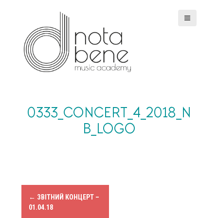
S
k
i
p
t
o
c
o
n
t
e
0333_CONCERT_4_2018_N
n
B_LOGO
t
P
←
ЗВІТНИЙ КОНЦЕРТ –
01.04.18
o