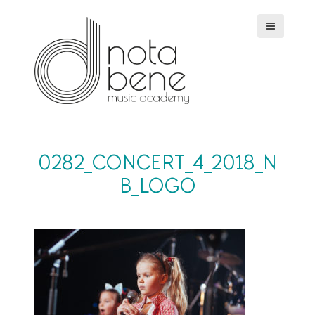
S
k
i
p
t
o
c
o
n
t
e
0282_CONCERT_4_2018_N
n
B_LOGO
t