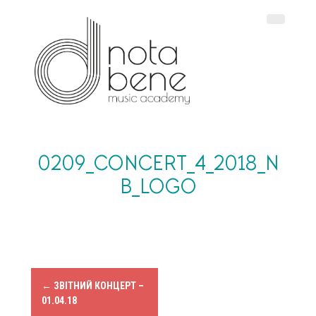
S
k
i
p
t
o
c
o
n
t
e
0209_CONCERT_4_2018_N
n
B_LOGO
t
P
←
ЗВІТНИЙ КОНЦЕРТ –
01.04.18
o