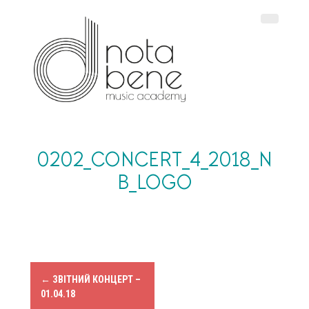
S
k
i
p
t
o
c
o
n
t
e
0202_CONCERT_4_2018_N
n
B_LOGO
t
P
←
ЗВІТНИЙ КОНЦЕРТ –
01.04.18
o