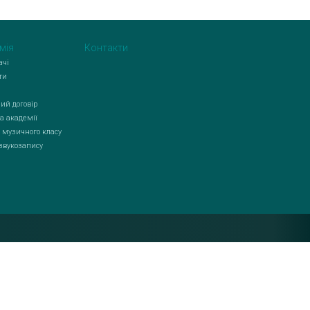
мія
Контакти
ачі
ти
ий договір
а академії
 музичного класу
 звукозапису