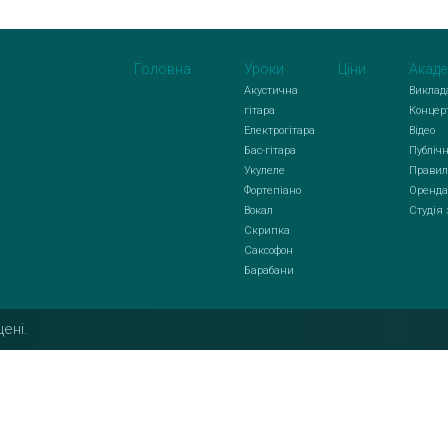
Головна
Уроки
Ціни
Акаде
Акустична
Виклад
гітара
Концер
Електрогітара
Відео
Бас-гітара
Публічн
Укулеле
Правил
Фортепіано
Оренда
Вокал
Студія
Скрипка
Саксофон
Барабани
ені.