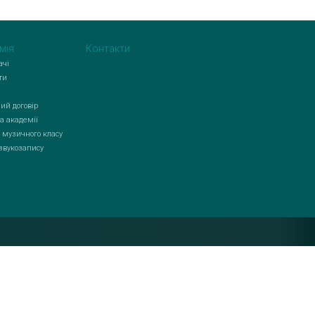
мія
Контакти
ачі
ти
ий договір
а академії
 музичного класу
 звукозапису