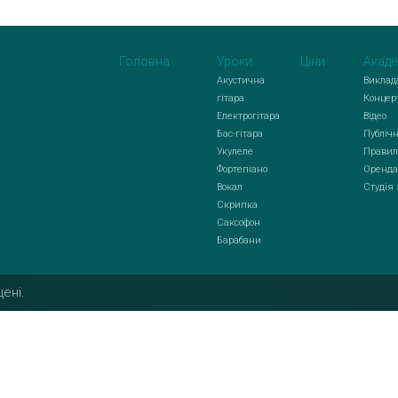
Головна
Уроки
Ціни
Акаде
Акустична
Виклад
гітара
Концер
Електрогітара
Відео
Бас-гітара
Публічн
Укулеле
Правил
Фортепіано
Оренда
Вокал
Студія
Скрипка
Саксофон
Барабани
ені.