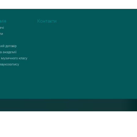
мія
Контакти
ачі
ти
ий договір
а академії
 музичного класу
 звукозапису