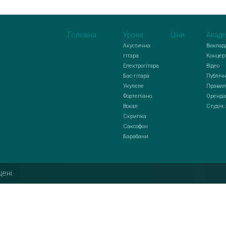
Головна
Уроки
Ціни
Акаде
Акустична
Виклад
гітара
Концер
Електрогітара
Відео
Бас-гітара
Публічн
Укулеле
Правил
Фортепіано
Оренда
Вокал
Студія
Скрипка
Саксофон
Барабани
ені.