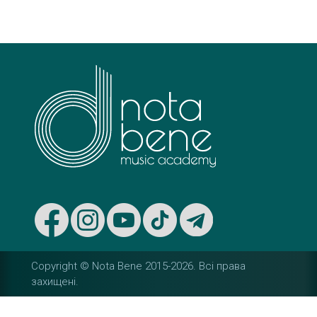
s
t
n
a
v
i
g
a
t
Copyright © Nota Bene 2015-2026. Вcі права
i
захищені.