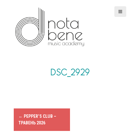
S
k
i
p
t
o
c
o
n
t
e
DSC_2929
n
t
P
←
PEPPER’S CLUB –
ТРАВЕНЬ 2026
o