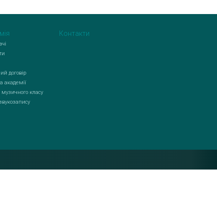
мія
Контакти
ачі
ти
ий договір
а академії
 музичного класу
 звукозапису