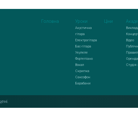
Головна
Уроки
Ціни
Акаде
Акустична
Виклад
гітара
Концер
Електрогітара
Відео
Бас-гітара
Публічн
Укулеле
Правил
Фортепіано
Оренда
Вокал
Студія
Скрипка
Саксофон
Барабани
ені.