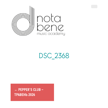
S
k
i
p
t
o
c
o
n
t
e
DSC_2368
n
t
P
←
PEPPER’S CLUB –
ТРАВЕНЬ 2026
o