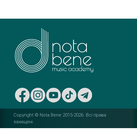
s
t
n
a
v
i
g
a
t
Copyright © Nota Bene 2015-2026. Вcі права
i
захищені.