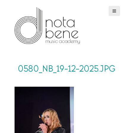
S
k
i
p
t
o
c
o
n
t
e
0580_NB_19-12-2025.JPG
n
t