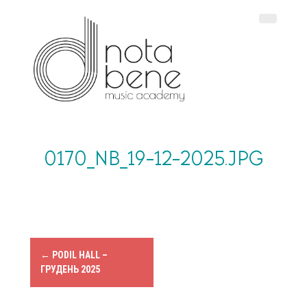
S
k
i
p
t
o
c
o
n
t
e
0170_NB_19-12-2025.JPG
n
t
P
←
PODIL HALL –
ГРУДЕНЬ 2025
o