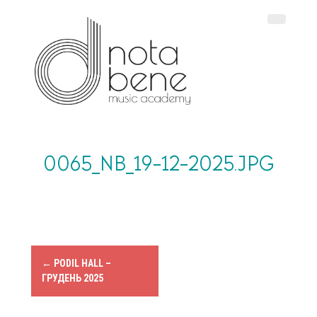
S
k
i
p
t
o
c
o
n
t
e
0065_NB_19-12-2025.JPG
n
t
P
←
PODIL HALL –
ГРУДЕНЬ 2025
o