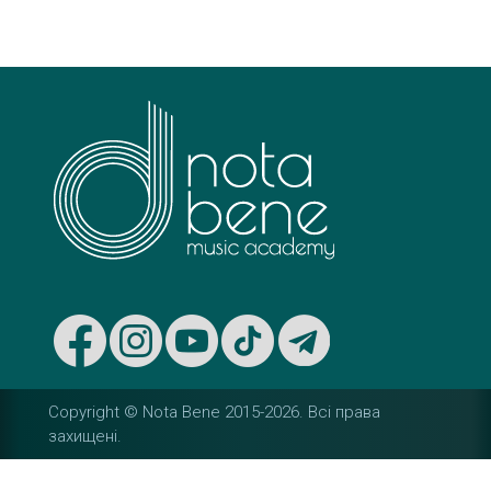
s
t
n
a
v
i
g
a
t
Copyright © Nota Bene 2015-2026. Вcі права
i
захищені.