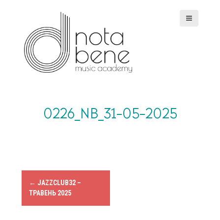
S
k
i
p
t
o
c
o
n
t
e
0226_NB_31-05-2025
n
t
P
←
JAZZCLUB32 –
ТРАВЕНЬ 2025
o