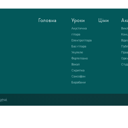
Головна
Уроки
Ціни
Ак
Акустична
Викл
гітара
Кон
Електрогітара
Віде
Бас-гітара
Публ
Укулеле
Прав
Фортепіано
Орен
Вокал
Студ
Скрипка
Саксофон
Барабани
ені.