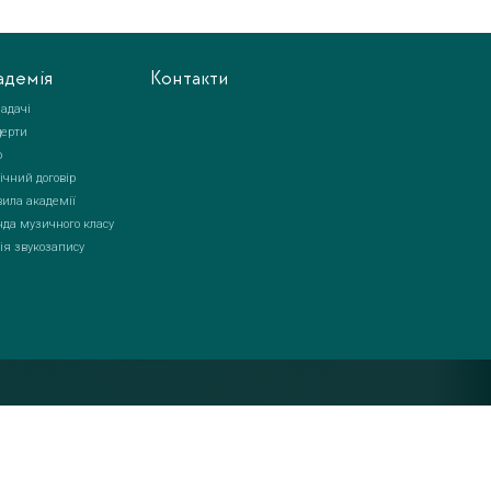
адемія
Контакти
адачі
церти
о
ічний договір
ила академії
да музичного класу
ія звукозапису