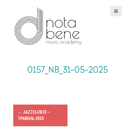
S
k
i
p
t
o
c
o
n
t
e
0157_NB_31-05-2025
n
t
P
←
JAZZCLUB32 –
ТРАВЕНЬ 2025
o