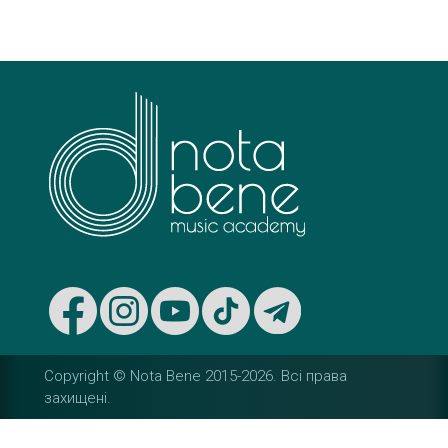
s
t
n
a
v
i
g
a
t
Copyright © Nota Bene 2015-2026. Вcі права
i
захищені.