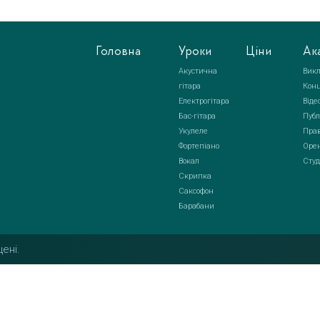
Головна
Уроки
Ціни
Ак
Акустична
Викл
гітара
Кон
Електрогітара
Віде
Бас-гітара
Публ
Укулеле
Прав
Фортепіано
Орен
Вокал
Студ
Скрипка
Саксофон
Барабани
ені.