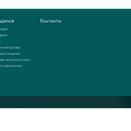
адемія
Контакти
адачі
церти
о
ічний договір
ила академії
да музичного класу
ія звукозапису