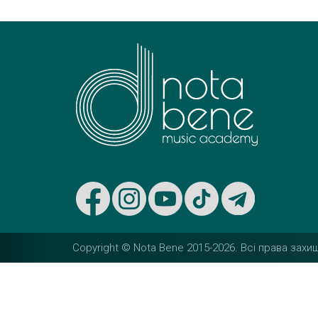
t
n
a
v
i
g
a
t
Copyright © Nota Bene 2015-2026. Вcі права захищ
i
o