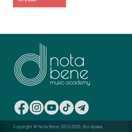
s
t
n
a
v
i
g
a
t
i
Copyright © Nota Bene 2015-2026. Вcі права