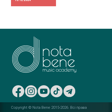
s
t
n
a
v
i
g
a
t
i
Copyright © Nota Bene 2015-2026. Вcі права