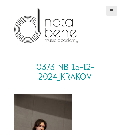
S
k
i
p
t
o
c
o
n
t
e
0373_NB_15-12-
n
2024_KRAKOV
t