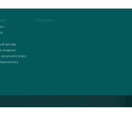
мія
Контакти
ачі
ти
ий договір
а академії
 музичного класу
 звукозапису