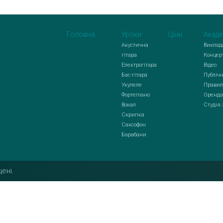
Головна
Уроки
Ціни
Акаде
Акустична
Виклад
гітара
Концер
Електрогітара
Відео
Бас-гітара
Публічн
Укулеле
Правил
Фортепіано
Оренда
Вокал
Студія
Скрипка
Саксофон
Барабани
ені.