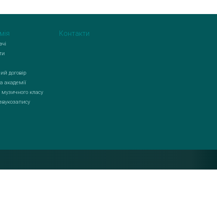
мія
Контакти
ачі
ти
ий договір
а академії
 музичного класу
 звукозапису