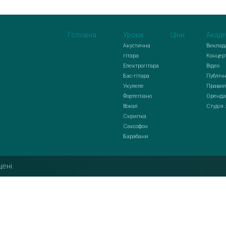
Головна
Уроки
Ціни
Акаде
Акустична
Виклад
гітара
Концер
Електрогітара
Відео
Бас-гітара
Публічн
Укулеле
Правил
Фортепіано
Оренда
Вокал
Студія
Скрипка
Саксофон
Барабани
ені.