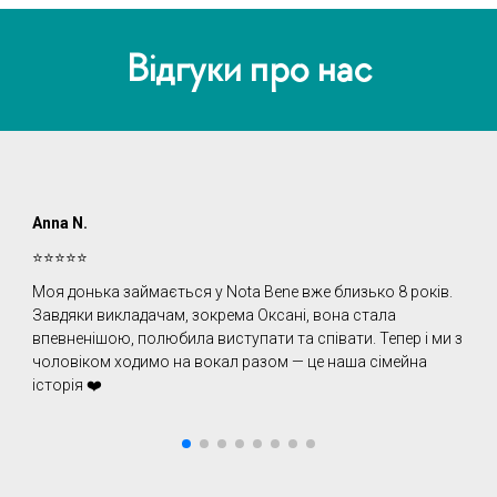
Відгуки про нас
Anna N.
O
⭐️⭐️⭐️⭐️⭐️
⭐
Моя донька займається у Nota Bene вже близько 8 років.
П
Завдяки викладачам, зокрема Оксані, вона стала
д
впевненішою, полюбила виступати та співати. Тепер і ми з
Л
чоловіком ходимо на вокал разом — це наша сімейна
в
історія ❤️